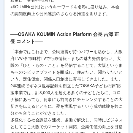
※KOUMIN(公民)というキーワードを名称に盛り込み、本会
の認知度向上や公民連携のさらなる推進を図ります。
—–OSAKA KOUMIN Action Platform 会長 吉澤 正
登 コメント—–
「本会ではこれまで、公民連携が持つパワーを活かし、大阪
府TVや各市町村TVで行政情報・まちの魅力発信を行い、大
阪の『ひと・もの・こと』を発信することで、大阪というま
ちへのシビックプライドを醸成し、住みたい、関わりたいと
いう、定住促進、関係人口創出に寄与してきました。また、
2年連続でギネス世界記録を樹立した”OSAKA子どもの夢”応
援事業では、計3,000人を超える多くの子どもたちに、コロ
ナ禍にあっても、何事にも前向きにチャレンジすることの大
切さを伝えるとともに、夢を実現するという成功体験を共に
分かち合うことができました。
多様化する社会課題を連携、協働で解決し、同時にビジネス
としてここ大阪でのマーケット開拓、企業価値の向上を目指