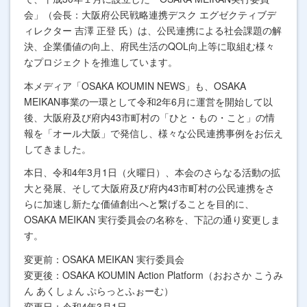
会」（会長：大阪府公民戦略連携デスク エグゼクティブデ
ィレクター 吉澤 正登 氏）は、公民連携による社会課題の解
決、企業価値の向上、府民生活のQOL向上等に取組む様々
なプロジェクトを推進しています。
本メディア「OSAKA KOUMIN NEWS」も、OSAKA
MEIKAN事業の一環として令和2年6月に運営を開始して以
後、大阪府及び府内43市町村の「ひと・もの・こと」の情
報を「オール大阪」で発信し、様々な公民連携事例をお伝え
してきました。
本日、令和4年3月1日（火曜日）、本会のさらなる活動の拡
大と発展、そして大阪府及び府内43市町村の公民連携をさ
らに加速し新たな価値創出へと繋げることを目的に、
OSAKA MEIKAN 実行委員会の名称を、下記の通り変更しま
す。
変更前：OSAKA MEIKAN 実行委員会
変更後：OSAKA KOUMIN Action Platform（おおさか こうみ
ん あくしょん ぷらっとふぉーむ）
変更日：令和4年3月1日