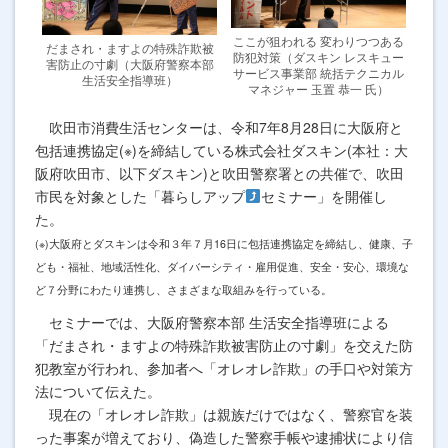
ここが狙われる 変わりつつある
だまされ・ますよの特殊詐欺被
防犯対策（ダスキン レスキュー
害防止の寸劇（大阪府警察本部
サービス事業部 統括テクニカル
生活安全指導班）
マネジャー 玉置 恭一 氏）
吹田市消費生活センターは、令和7年8月28日に大阪府と
包括連携協定(※)を締結している株式会社ダスキン(本社：大
阪府吹田市、以下ダスキン)と吹田警察署との共催で、吹田
市民を対象とした「暮らしアップ
セミナー」を開催し
た。
(※)大阪府とダスキンは令和３年７月16日に包括連携協定を締結し、健康、子
ども・福祉、地域活性化、ダイバーシティ・雇用促進、安全・安心、環境な
ど７分野にわたり連携し、さまざまな取組みを行っている。
セミナーでは、大阪府警察本部 生活安全指導班による
「だまされ・ますよの特殊詐欺被害防止の寸劇」を交えた防
犯教室が行われ、参加者へ「オレオレ詐欺」の手口や対策方
法について伝えた。
現在の「オレオレ詐欺」は親族だけではなく、警察官を装
った事案が増えており、偽造した警察手帳や逮捕状により信