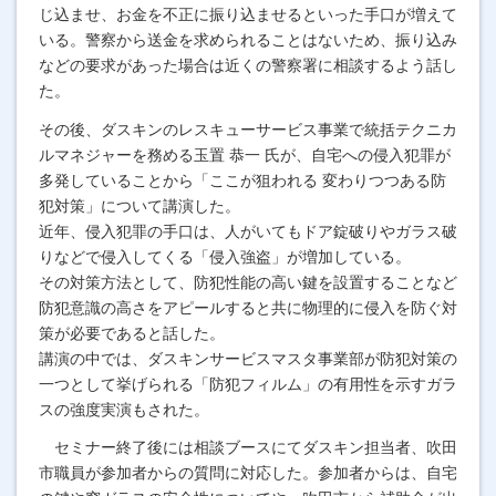
じ込ませ、お金を不正に振り込ませるといった手口が増えて
いる。警察から送金を求められることはないため、振り込み
などの要求があった場合は近くの警察署に相談するよう話し
た。
その後、ダスキンのレスキューサービス事業で統括テクニカ
ルマネジャーを務める玉置 恭一 氏が、自宅への侵入犯罪が
多発していることから「ここが狙われる 変わりつつある防
犯対策」について講演した。
近年、侵入犯罪の手口は、人がいてもドア錠破りやガラス破
りなどで侵入してくる「侵入強盗」が増加している。
その対策方法として、防犯性能の高い鍵を設置することなど
防犯意識の高さをアピールすると共に物理的に侵入を防ぐ対
策が必要であると話した。
講演の中では、ダスキンサービスマスタ事業部が防犯対策の
一つとして挙げられる「防犯フィルム」の有用性を示すガラ
スの強度実演もされた。
セミナー終了後には相談ブースにてダスキン担当者、吹田
市職員が参加者からの質問に対応した。
参加者からは、自宅