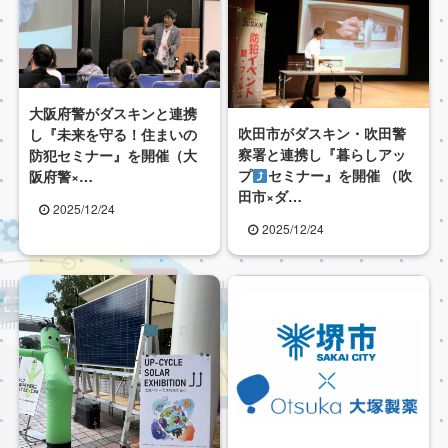
大阪府警がダスキンと連携
吹田市がダスキン・吹田警
し『未来を守る！住まいの
察署と連携し『暮らしアッ
防犯セミナー』を開催（大
プ
セミナー』を開催 （吹
阪府警×…
田市×ダ…
2025/12/24
2025/12/24