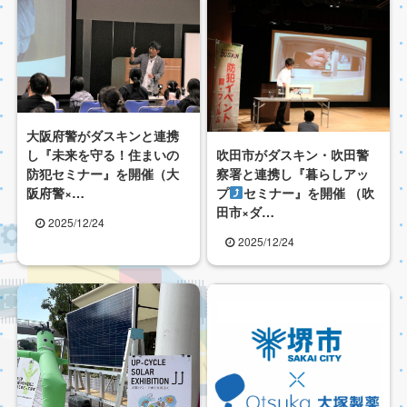
大阪府警がダスキンと連携
吹田市がダスキン・吹田警
し『未来を守る！住まいの
察署と連携し『暮らしアッ
防犯セミナー』を開催（大
プ
セミナー』を開催 （吹
阪府警×…
田市×ダ…
2025/12/24
2025/12/24