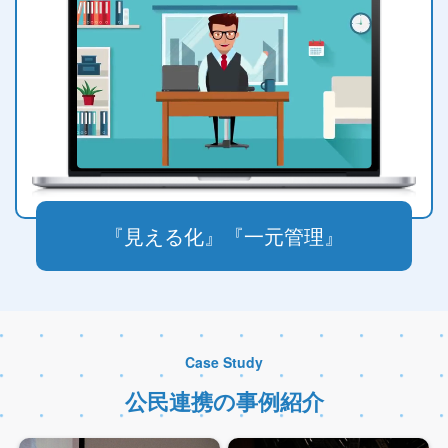
『⾒える化』『⼀元管理』
Case Study
公民連携の事例紹介