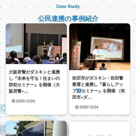
Case Study
公民連携の事例紹介
大阪府警がダスキンと連携
吹田市がダスキン・吹田警
し『未来を守る！住まいの
察署と連携し『暮らしアッ
防犯セミナー』を開催（大
プ
セミナー』を開催 （吹
阪府警×…
田市×ダ…
2025/12/24
2025/12/24