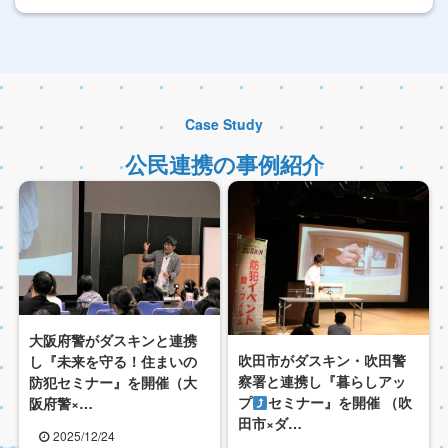
Case Study
公民連携の事例紹介
大阪府警がダスキンと連携
吹田市がダスキン・吹田警
し『未来を守る！住まいの
察署と連携し『暮らしアッ
防犯セミナー』を開催（大
プ
セミナー』を開催 （吹
阪府警×…
田市×ダ…
2025/12/24