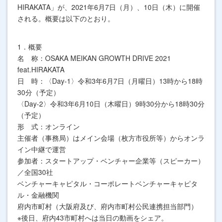
HIRAKATA
」が、2021年6月7日（月）、10日（木）に開催
される
。概要は以下のとおり。
1．概要
名 称：OSAKA MEIKAN GROWTH DRIVE 2021
feat.HIRAKATA
日 時：〈Day-1〉令和3年6月7日（月曜日）13時から18時
30分（予定）
〈Day-2〉令和3年6月10日（木曜日）9時30分から18時30分
（予定）
形 式：オンライン
主催者（事務局）はメイン会場（枚方市役所等）からオンラ
イン中継で運営
参加者：スタートアップ・ベンチャー企業等（スピーカー）
／全国30社
ベンチャーキャピタル・コーポレートベンチャーキャピタ
ル・金融機関
府内市町村（大阪府及び、府内市町村公民連携担当部門）
※後日、府内43市町村へは当日の動画をシェア。