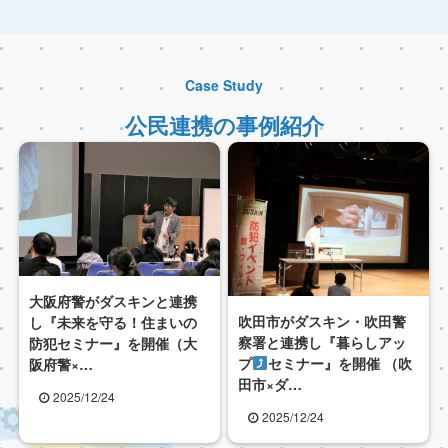
Case Study
公民連携の事例紹介
大阪府警がダスキンと連携
吹田市がダスキン・吹田警
し『未来を守る！住まいの
察署と連携し『暮らしアッ
防犯セミナー』を開催（大
プ
セミナー』を開催 （吹
阪府警×…
田市×ダ…
2025/12/24
2025/12/24