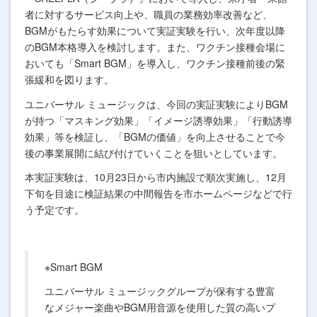
者に対するサービス向上や、職員の業務効率改善など、
BGMがもたらす効果について実証実験を行い、次年度以降
のBGM本格導入を検討します。また、ワクチン接種会場に
おいても「Smart BGM」を導入し、ワクチン接種前後の緊
張緩和を図ります。
ユニバーサル ミュージックは、今回の実証実験によりBGM
が持つ「マスキング効果」「イメージ誘導効果」「行動誘導
効果」等を検証し、「BGMの価値」を向上させることで今
後の事業展開に結び付けていくことを狙いとしています。
本実証実験は、10月23日から市内施設で順次実施し、12月
下旬を目途に検証結果の中間報告を市ホームページなどで行
う予定です。
※Smart BGM
ユニバーサル ミュージックグループが保有する豊富
なメジャー楽曲やBGM用音源を使用した質の高いプ