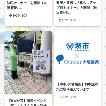
察署と連携し『暮らしアッ
防犯セミナー』を開催（大
プ
セミナー』を開催 （吹
阪府警×…
田市×ダ…
2025/12/24
2025/12/24
【堺市×大塚製薬】熱中症対
策に取り組んでいます！
2025/12/24
【富田林市】環境イベント
「デコとん２０２５～親子