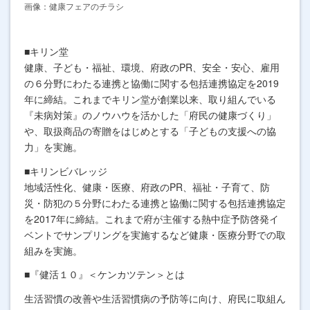
画像：健康フェアのチラシ
■キリン堂
健康、子ども・福祉、環境、府政の
PR
、安全・安心、雇用
の６分野にわたる連携と協働に関する包括連携協定を
2019
年に締結。これまでキリン堂が創業以来、取り組んでいる
『未病対策』のノウハウを活かした「府民の健康づくり」
や、取扱商品の寄贈をはじめとする「子どもの支援への協
力」を実施。
■キリンビバレッジ
地域活性化、健康・医療、府政の
PR
、福祉・子育て、防
災・防犯の５分野にわたる連携と協働に関する包括連携協定
を
2017
年に締結。これまで府が主催する熱中症予防啓発イ
ベントでサンプリングを実施するなど健康・医療分野での取
組みを実施。
■『健活１０』＜ケンカツテン＞とは
生活習慣の改善や生活習慣病の予防等に向け、府民に取組ん