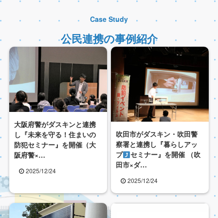
Case Study
公民連携の事例紹介
大阪府警がダスキンと連携
吹田市がダスキン・吹田警
し『未来を守る！住まいの
察署と連携し『暮らしアッ
防犯セミナー』を開催（大
プ
セミナー』を開催 （吹
阪府警×…
田市×ダ…
2025/12/24
2025/12/24