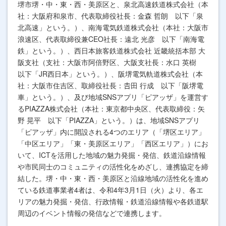
堺市堺・中・東・西・美原区と、泉北高速鉄道株式会社（本
社：大阪府和泉市、代表取締役社長：金森 哲朗 以下「泉
北高速」という。）、南海電気鉄道株式会社（本社：大阪市
浪速区、代表取締役兼CEO社長：遠北 光彦 以下「南海電
鉄」という。）、西日本旅客鉄道株式会社 近畿統括本部 大
阪支社（支社：大阪市阿倍野区、大阪支社長：水口 英樹
以下「JR西日本」という。）、阪堺電気軌道株式会社（本
社：大阪市住吉区、取締役社長：𠮷田 行成 以下「阪堺電
車」という。）、及び地域SNSアプリ「ピアッザ」を運営す
るPIAZZA株式会社（本社：東京都中央区、代表取締役：矢
野 晃平 以下「PIAZZA」という。）は、地域SNSアプリ
「ピアッザ」内に開設される4つのエリア（「堺区エリア」
「中区エリア」「東・美原区エリア」「西区エリア」）にお
いて、ICTを活用した地域の魅力発掘・発信、鉄道沿線情報
や市民同士のコミュニティの活性化をめざし、連携協定を締
結した。堺・中・東・西・美原区と沿線地域の活性化を進め
ている鉄道事業者4者は、令和4年3月1日（火）より、各エ
リアの魅力発掘・発信、行政情報・鉄道沿線情報や各鉄道駅
周辺のイベント情報の発信などで連携します。