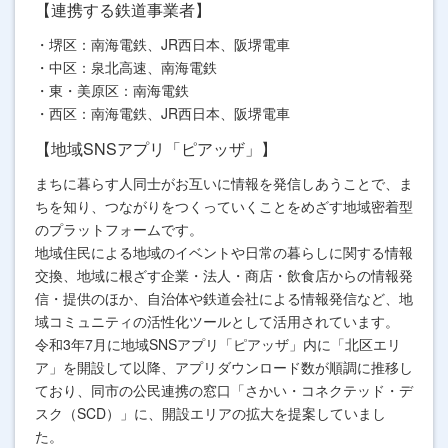
【連携する鉄道事業者】
・堺区：南海電鉄、JR西日本、阪堺電車
・中区：泉北高速、南海電鉄
・東・美原区：南海電鉄
・西区：南海電鉄、JR西日本、阪堺電車
【地域SNSアプリ「ピアッザ」】
まちに暮らす人同士がお互いに情報を発信しあうことで、ま
ちを知り、つながりをつくっていくことをめざす地域密着型
のプラットフォームです。
地域住民による地域のイベントや日常の暮らしに関する情報
交換、地域に根ざす企業・法人・商店・飲食店からの情報発
信・提供のほか、自治体や鉄道会社による情報発信など、地
域コミュニティの活性化ツールとして活用されています。
令和3年7月に地域SNSアプリ「ピアッザ」内に「北区エリ
ア」を開設して以降、アプリダウンロード数が順調に推移し
ており、同市の公民連携の窓口「さかい・コネクテッド・デ
スク（SCD）」に、開設エリアの拡大を提案していまし
た。