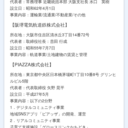
代表者：常務理事 近畿統括本部 大阪支社長 水口 英樹
設立日：昭和62年4月1日
事業内容：運輸業/流通業/不動産業/その他
【阪堺電気軌道鉄株式会社】
所在地：大阪市住吉区清水丘3丁目14番72号
代表者：取締役社長：𠮷田 行成
設立日：昭和55年7月7日
事業内容：軌道事業/土地建物の賃貸と管理
【PIAZZA株式会社】
所在地：東京都中央区日本橋茅場町1丁目10番8号 グリンヒ
ルビル5階
代表者：代表取締役 矢野 晃平
設立日：平成27年5月
事業内容：以下の2分野
1．デジタルコミュニティ事業
地域SNSアプリ「ピアッザ」の開発、運営
2．リアルコミュニティ事業
子育て支援施設「グロースリンクかちどき」