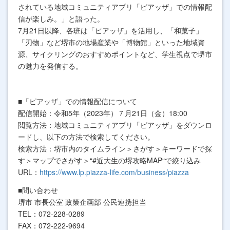
されている地域コミュニティアプリ「ピアッザ」での情報配
信が楽しみ。」と語った。
7月21日以降、各班は「ピアッザ」を活用し、「和菓⼦」
「刃物」など堺市の地場産業や「博物館」といった地域資
源、サイクリングのおすすめポイントなど、学⽣視点で堺市
の魅⼒を発信する。
■「ピアッザ」での情報配信について
配信開始：令和
5
年（
2023
年）７月
21
日（金）
18:00
閲覧方法：地域コミュニティアプリ「ピアッザ」をダウンロ
ードし、以下の方法で検索してください。
検索方法：堺市内のタイムライン＞さがす＞キーワードで探
す＞マップでさがす＞“
#
近大生の堺攻略
MAP
“で絞り込み
URL：
https://www.lp.piazza-life.com/business/piazza
■問い合わせ
堺市 市長公室 政策企画部 公民連携担当
TEL：
072-228-0289
FAX：
072-222-9694