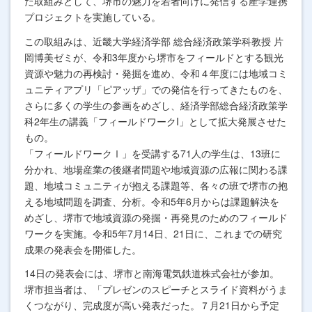
た取組みとして、堺市の魅⼒を若者向けに発信する産学連携
プロジェクトを実施している。
この取組みは、近畿⼤学経済学部 総合経済政策学科教授 ⽚
岡博美ゼミが、令和3年度から堺市をフィールドとする観光
資源や魅⼒の再検討・発掘を進め、令和４年度には地域コミ
ュニティアプリ「ピアッザ」での発信を⾏ってきたものを、
さらに多くの学⽣の参画をめざし、経済学部総合経済政策学
科2年⽣の講義「フィールドワークI」として拡⼤発展させた
もの。
「フィールドワークⅠ」を受講する71⼈の学⽣は、13班に
分かれ、地場産業の後継者問題や地域資源の広報に関わる課
題、地域コミュニティが抱える課題等、各々の班で堺市の抱
える地域問題を調査、分析。令和5年6月からは課題解決を
めざし、堺市で地域資源の発掘・再発⾒のためのフィールド
ワークを実施。令和5年7⽉14日、21日に、これまでの研究
成果の発表会を開催した。
14日の発表会には、堺市と南海電気鉄道株式会社が参加。
堺市担当者は、「プレゼンのスピーチとスライド資料がうま
くつながり、完成度が高い発表だった。７⽉21⽇から予定