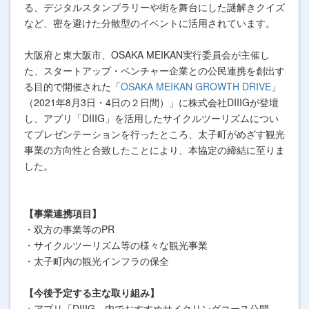
る、デジタルスタンプラリーや街を舞台にした謎解きクイズ
など、密を避けた分散型のイベントに活用されています。
大阪府と東大阪市、OSAKA MEIKAN実行委員会が主催し
た、スタートアップ・ベンチャー企業との公民連携を創出す
る目的で開催された「
OSAKA MEIKAN GROWTH DRIVE
」
（2021年8月3日・4日の２日間）」に株式会社DIIIGが登壇
し、
アプリ「DIIIG」を活用したサイクルツーリズムについ
てプレゼンテーションを行ったところ、太子町がめざす観光
事業の方向性と合致したことにより、本協定の締結に至りま
した。
【事業連携項目】
・双方の事業等のPR
・サイクルツーリズム等の様々な観光事業
・太子町内の観光インフラの保全
【今後予定する主な取り組み】
・アプリ「DIIIG」内でおすすめサイクリングコース公開