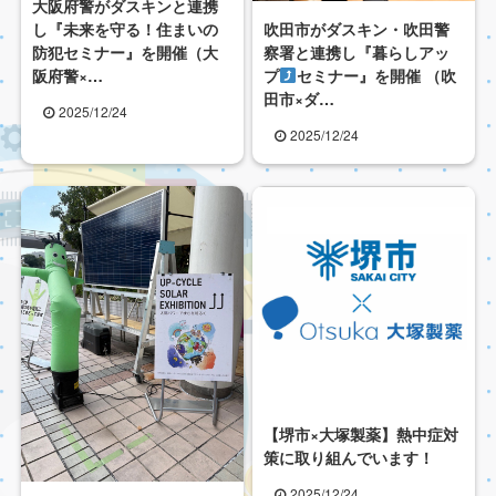
大阪府警がダスキンと連携
吹田市がダスキン・吹田警
し『未来を守る！住まいの
察署と連携し『暮らしアッ
防犯セミナー』を開催（大
プ
セミナー』を開催 （吹
阪府警×…
田市×ダ…
2025/12/24
2025/12/24
【堺市×大塚製薬】熱中症対
策に取り組んでいます！
2025/12/24