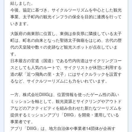
結しました。
今後、協定に基づき、サイクルツーリズムを中心とした観光
事業、太子町内の観光インフラの保全を目的に連携を行って
いきます。
大阪府の南東部に位置し、東側は奈良県に隣接している太子
町は、町名の由来となった聖徳太子御廟をはじめ、古代の歴
代の天皇陵や数々の史跡など観光スポットが点在していま
す。
日本最古の官道（国道）である竹内街道はサイクリングコー
スとしても人気のルートで、サイクリストが休憩に利用する
道の駅「近つ飛鳥の里・太子」にはサイクルラックを設置す
るなど、サイクルツーリズムにも力をいれています。
一方、株式会社DIIIGは、位置情報を使ったゲーム性の高い
ミッションを軸として、観光資源とサイクリングやアウトド
アなどのアクティビティを組み合わせた新たなツーリズムを
提供するミッションアプリ「DIIIG」を開発・運用している
事業者です。
アプリ「DIIIG」は、地方自治体や事業者14団体が企画す